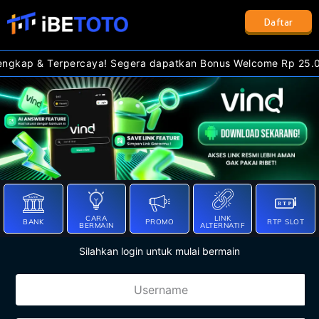
Daftar
engkap & Terpercaya! Segera dapatkan Bonus Welcome Rp 25.000
CARA
LINK
BANK
PROMO
RTP SLOT
BERMAIN
ALTERNATIF
Silahkan login untuk mulai bermain