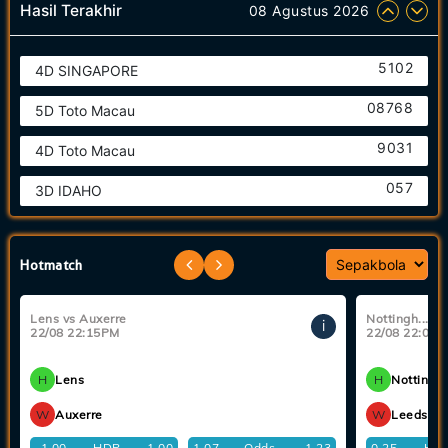
Hasil Terakhir
08 Agustus 2026
5102
4D SINGAPORE
08768
5D Toto Macau
9031
4D Toto Macau
057
3D IDAHO
Hotmatch
Lens vs Auxerre
Nottingh... vs
i
22/08 22:15PM
22/08 22:00
H
Lens
H
Nottingh
W
Auxerre
W
Leeds Un
-1.00
HDP
1.00
1.07
Odds
-1.23
0.25
HD