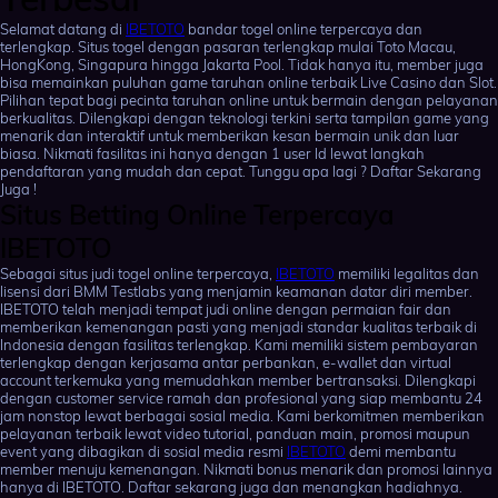
Selamat datang di
IBETOTO
bandar togel online terpercaya dan
terlengkap. Situs togel dengan pasaran terlengkap mulai Toto Macau,
HongKong, Singapura hingga Jakarta Pool. Tidak hanya itu, member juga
bisa memainkan puluhan game taruhan online terbaik Live Casino dan Slot.
Pilihan tepat bagi pecinta taruhan online untuk bermain dengan pelayanan
berkualitas. Dilengkapi dengan teknologi terkini serta tampilan game yang
menarik dan interaktif untuk memberikan kesan bermain unik dan luar
biasa. Nikmati fasilitas ini hanya dengan 1 user Id lewat langkah
pendaftaran yang mudah dan cepat. Tunggu apa lagi ? Daftar Sekarang
Juga !
Situs Betting Online Terpercaya
IBETOTO
Sebagai situs judi togel online terpercaya,
IBETOTO
memiliki legalitas dan
lisensi dari BMM Testlabs yang menjamin keamanan datar diri member.
IBETOTO telah menjadi tempat judi online dengan permaian fair dan
memberikan kemenangan pasti yang menjadi standar kualitas terbaik di
Indonesia dengan fasilitas terlengkap. Kami memiliki sistem pembayaran
terlengkap dengan kerjasama antar perbankan, e-wallet dan virtual
account terkemuka yang memudahkan member bertransaksi. Dilengkapi
dengan customer service ramah dan profesional yang siap membantu 24
jam nonstop lewat berbagai sosial media. Kami berkomitmen memberikan
pelayanan terbaik lewat video tutorial, panduan main, promosi maupun
event yang dibagikan di sosial media resmi
IBETOTO
demi membantu
member menuju kemenangan. Nikmati bonus menarik dan promosi lainnya
hanya di IBETOTO. Daftar sekarang juga dan menangkan hadiahnya.