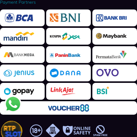
Payment Partners