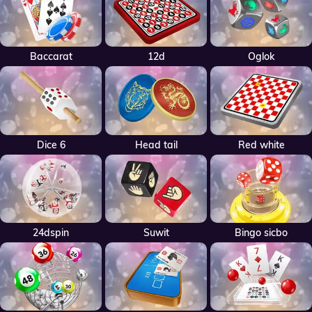
PROMOSI
HUBUNGI
KAMI
Baccarat
12d
Oglok
DOWNLOAD
Lupa
DAFTAR
Password?
Dice 6
Head tail
Red white
ASUK
Butuh
LIVE
Bantuan?
CHAT
2021 ©
IBETOTO
All right
reserved
24dspin
Suwit
Bingo sicbo